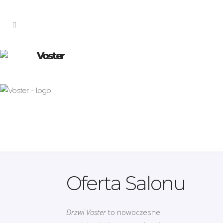
Voster
Oferta Salonu
Drzwi Voster
to nowoczesne