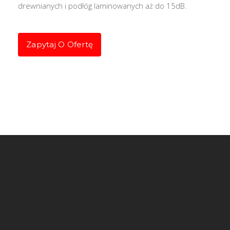
drewnianych i podłóg laminowanych aż do 15dB.
Zapytaj O Ofertę