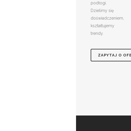
podłogi.
Dzielimy się
doświadczeniem,
kształtujemy
trendy.
ZAPYTAJ O OF