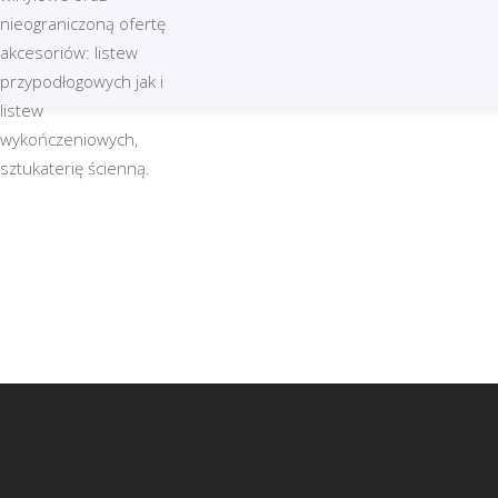
nieograniczoną ofertę
akcesoriów: listew
przypodłogowych jak i
listew
wykończeniowych,
sztukaterię ścienną.