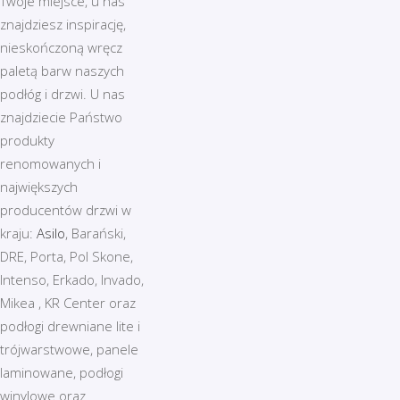
Twoje miejsce, u nas
znajdziesz inspirację,
nieskończoną wręcz
paletą barw naszych
podłóg i drzwi. U nas
znajdziecie Państwo
produkty
renomowanych i
największych
producentów drzwi w
kraju:
Asilo
, Barański,
DRE, Porta, Pol Skone,
Intenso, Erkado, Invado,
Mikea , KR Center oraz
podłogi drewniane lite i
trójwarstwowe, panele
laminowane, podłogi
winylowe oraz